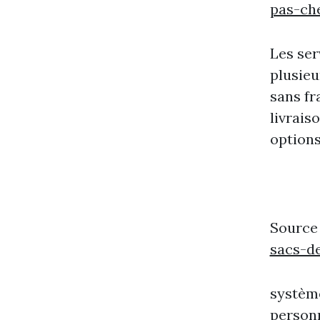
pas-ch
Les ser
plusieu
sans fr
livrais
options
Source
sacs-d
système
personn