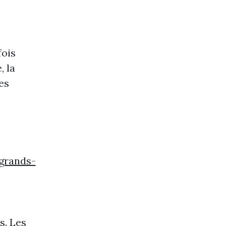
fois
, la
es
grands-
s. Les